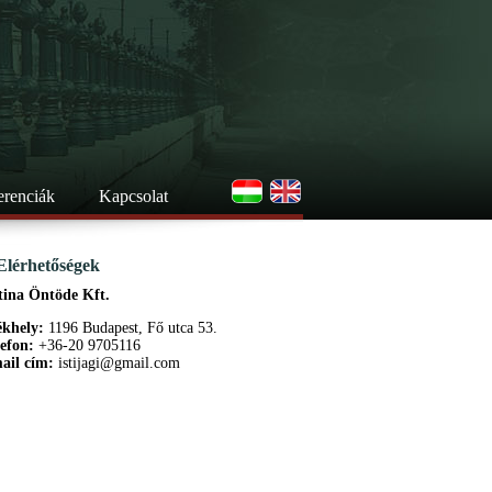
erenciák
Kapcsolat
Elérhetőségek
tina Öntöde Kft.
ékhely:
1196 Budapest, Fő utca 53.
lefon:
+36-20 9705116
ail cím:
istijagi@gmail.com