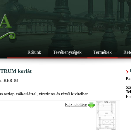
Rólunk
Tevékenységek
Termékek
Ref
TRUM korlát
Pa
m:
KER-03
Sz
Te
s oszlop csőkorláttal, vízszintes és rézsű kivitelben.
Em
Rajz letöltése