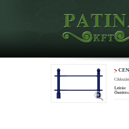
CEN
Cikkszá
Leírás:
Öntöttva