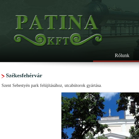
Rólunk
Székesfehérvár
Szent Sebestyén park felújításához, utcabútorok gyártása.