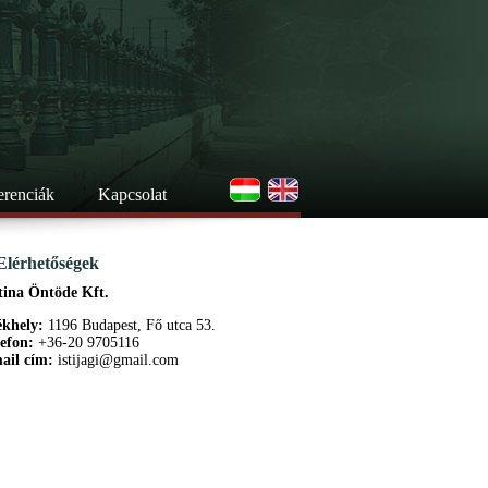
erenciák
Kapcsolat
Elérhetőségek
tina Öntöde Kft.
ékhely:
1196 Budapest, Fő utca 53.
lefon:
+36-20 9705116
ail cím:
istijagi@gmail.com