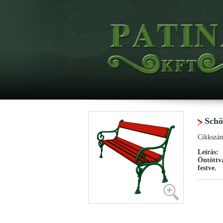
Schö
Cikkszá
Leírás:
Öntöttva
festve.