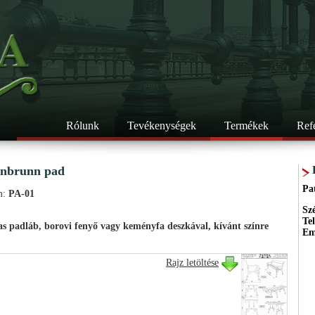
Rólunk
Tevékenységek
Termékek
Ref
nbrunn pad
Pa
m:
PA-01
Sz
Te
s padláb, borovi fenyő vagy keményfa deszkával, kívánt színre
Em
Rajz letöltése