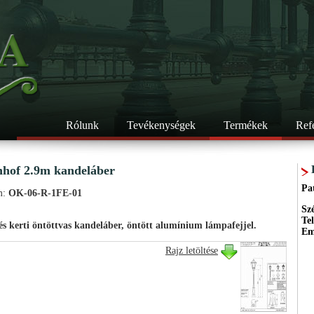
Rólunk
Tevékenységek
Termékek
Ref
hof 2.9m kandeláber
Pa
m:
OK-06-R-1FE-01
Sz
Te
és kerti öntöttvas kandeláber, öntött alumínium lámpafejjel.
Em
Rajz letöltése