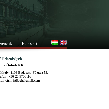
erenciák
Kapcsolat
Elérhetőségek
tina Öntöde Kft.
ékhely:
1196 Budapest, Fő utca 53.
lefon:
+36-20 9705116
ail cím:
istijagi@gmail.com