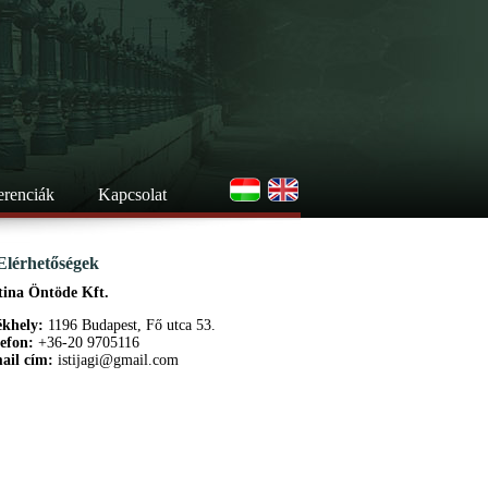
erenciák
Kapcsolat
Elérhetőségek
tina Öntöde Kft.
ékhely:
1196 Budapest, Fő utca 53.
lefon:
+36-20 9705116
ail cím:
istijagi@gmail.com