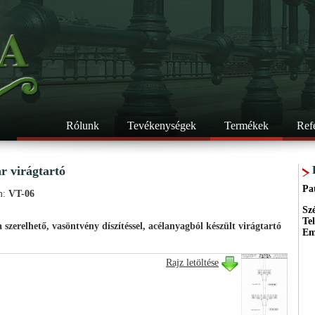
Rólunk
Tevékenységek
Termékek
Ref
r virágtartó
Pa
m:
VT-06
Sz
Te
 szerelhető, vasöntvény díszítéssel, acélanyagból készült virágtartó
Em
Rajz letöltése