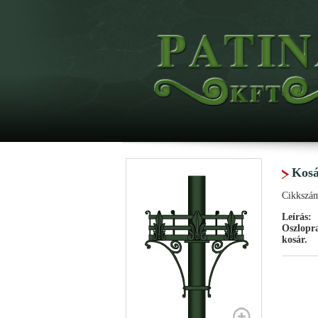
Kosá
Cikkszá
Leírás:
Oszlopra
kosár.