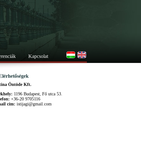
erenciák
Kapcsolat
Elérhetőségek
tina Öntöde Kft.
ékhely:
1196 Budapest, Fő utca 53.
lefon:
+36-20 9705116
ail cím:
istijagi@gmail.com