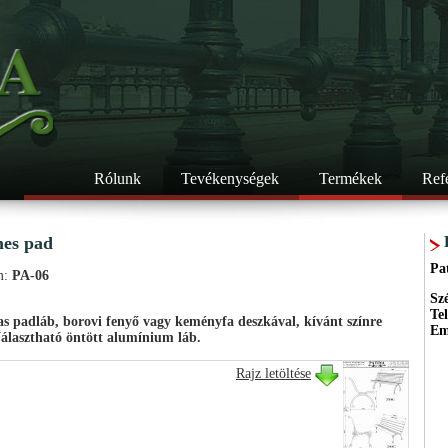
Rólunk
Tevékenységek
Termékek
Ref
es pad
Pa
m:
PA-06
Sz
Te
s padláb, borovi fenyő vagy keményfa deszkával, kívánt színre
Em
Választható öntött alumínium láb.
Rajz letöltése