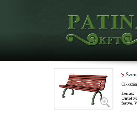
Szem
Cikkszá
Leírás:
Öntöttva
festve. 