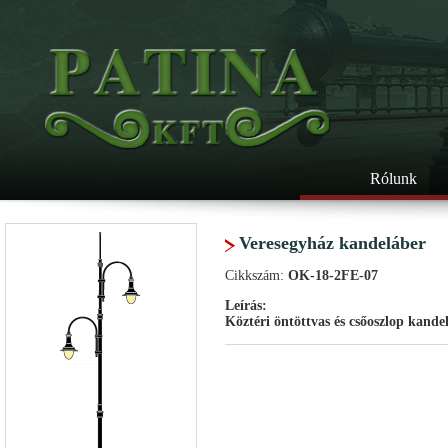
Rólunk
Veresegyház kandeláber
Cikkszám:
OK-18-2FE-07
Leírás:
Köztéri öntöttvas és csőoszlop kande