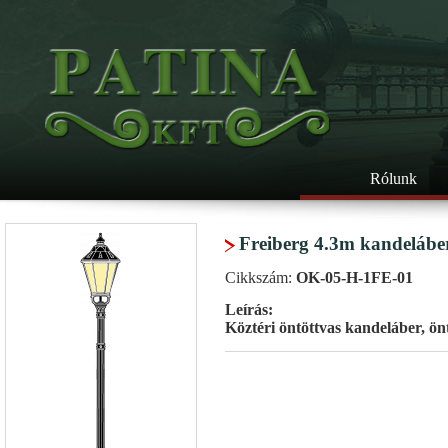
Rólunk
Freiberg 4.3m kandelábe
Cikkszám:
OK-05-H-1FE-01
Leírás:
Köztéri öntöttvas kandeláber, ön