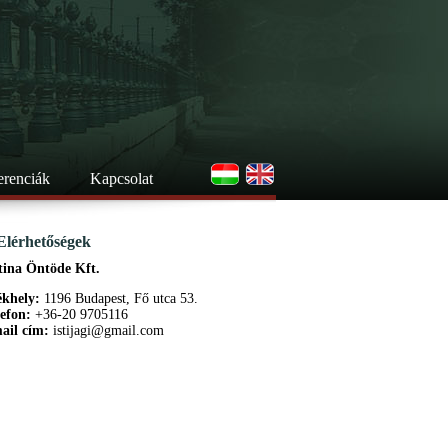
erenciák
Kapcsolat
Elérhetőségek
tina Öntöde Kft.
ékhely:
1196 Budapest, Fő utca 53.
lefon:
+36-20 9705116
ail cím:
istijagi@gmail.com