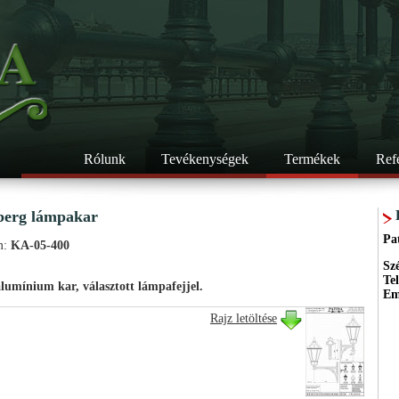
Rólunk
Tevékenységek
Termékek
Ref
berg lámpakar
Pa
m:
KA-05-400
Sz
Te
lumínium kar, választott lámpafejjel.
Em
Rajz letöltése