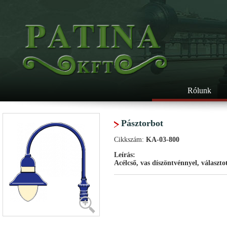
Rólunk
Pásztorbot
Cikkszám:
KA-03-800
Leírás:
Acélcső, vas díszöntvénnyel, választo