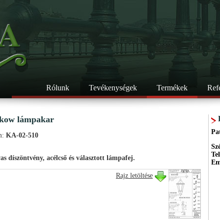
Rólunk
Tevékenységek
Termékek
Ref
kow lámpakar
Pa
m:
KA-02-510
Sz
Te
vas díszöntvény, acélcső és választott lámpafej.
Em
Rajz letöltése