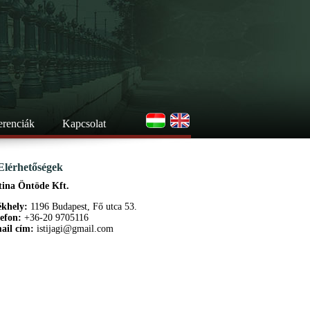
erenciák
Kapcsolat
Elérhetőségek
tina Öntöde Kft.
ékhely:
1196 Budapest, Fő utca 53.
lefon:
+36-20 9705116
ail cím:
istijagi@gmail.com