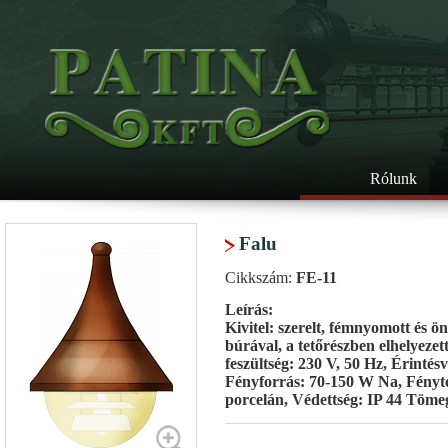
Rólunk
Falu
Cikkszám:
FE-11
Leírás:
Kivitel: szerelt, fémnyomott és ön
búrával, a tetőrészben elhelyezet
feszültség: 230 V, 50 Hz, Érintésvé
Fényforrás: 70-150 W Na, Fénytec
porcelán, Védettség: IP 44 Tömeg