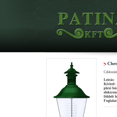
Che
Cikkszá
Leírás:
Kivitel:
plexi bú
elektron
földelt 
Foglalat