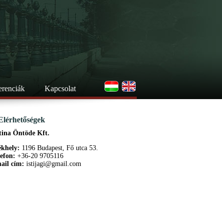
erenciák
Kapcsolat
Elérhetőségek
tina Öntöde Kft.
ékhely:
1196 Budapest, Fő utca 53.
lefon:
+36-20 9705116
ail cím:
istijagi@gmail.com