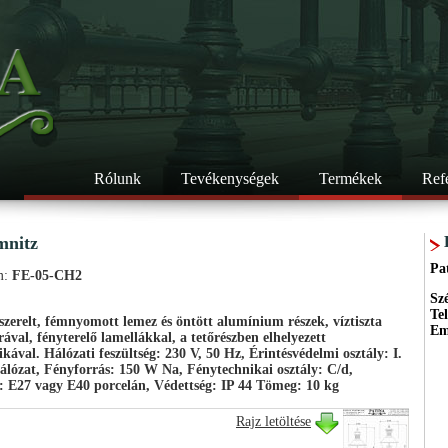
Rólunk
Tevékenységek
Termékek
Ref
mnitz
Pa
m:
FE-05-CH2
Sz
Te
 szerelt, fémnyomott lemez és öntött alumínium részek, víztiszta
Em
rával, fényterelő lamellákkal, a tetőrészben elhelyezett
ikával. Hálózati feszültség: 230 V, 50 Hz, Érintésvédelmi osztály: I.
hálózat, Fényforrás: 150 W Na, Fénytechnikai osztály: C/d,
: E27 vagy E40 porcelán, Védettség: IP 44 Tömeg: 10 kg
Rajz letöltése